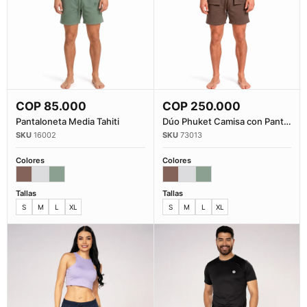
COP
85.000
COP
250.000
Comprar Ahora
Comprar Ahora
Pantaloneta Media Tahiti
Dúo Phuket Camisa con Pantalon...
16002
73013
Colores
Colores
Tallas
Tallas
S
M
L
XL
S
M
L
XL