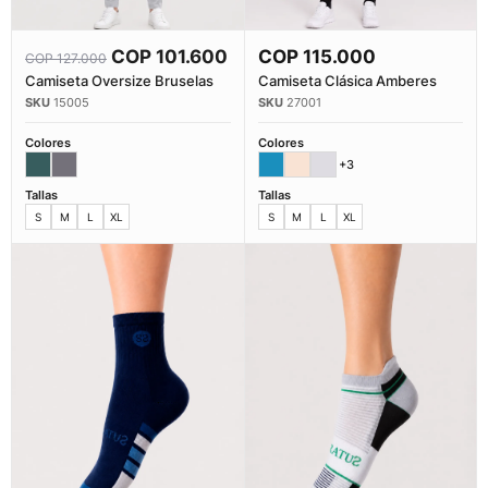
COP
101.600
COP
115.000
COP
127.000
Comprar Ahora
Comprar Ahora
Camiseta Oversize Bruselas
Camiseta Clásica Amberes
15005
27001
Colores
Colores
+3
Tallas
Tallas
S
M
L
XL
S
M
L
XL