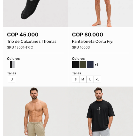
COP
45.000
COP
80.000
Comprar Ahora
Comprar Ahora
Trío de Calcetines Thomas
Pantaloneta Corta Fiyi
18001-TRIO
16003
Colores
Colores
+1
Tallas
Tallas
U
S
M
L
XL