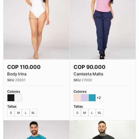
COP
110.000
COP
90.000
Comprar Ahora
Comprar Ahora
Body Irina
Camiseta Malta
29001
27000
Colores
Colores
+2
Tallas
Tallas
S
M
L
XL
S
M
L
XL