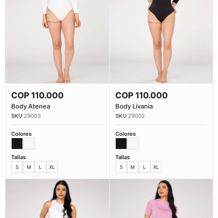
COP
110.000
COP
110.000
Comprar Ahora
Comprar Ahora
Body Atenea
Body Livania
29003
29002
Colores
Colores
Tallas
Tallas
S
M
L
XL
S
M
L
XL