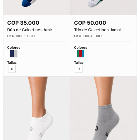
COP
35.000
COP
50.000
Comprar Ahora
Comprar Ahora
Dúo de Calcetines Amir
Trío de Calcetines Jamal
18005-DUO
18004-TRIO
Colores
Colores
Tallas
Tallas
U
U