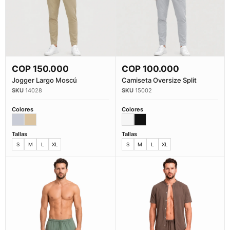
COP
150.000
COP
100.000
Comprar Ahora
Comprar Ahora
Jogger Largo Moscú
Camiseta Oversize Split
14028
15002
Colores
Colores
Tallas
Tallas
S
M
L
XL
S
M
L
XL