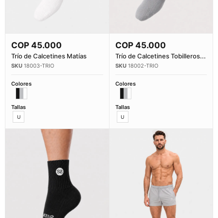
COP
45.000
COP
45.000
Comprar Ahora
Comprar Ahora
Trío de Calcetines Matías
Trío de Calcetines Tobilleros...
18003-TRIO
18002-TRIO
Colores
Colores
Tallas
Tallas
U
U