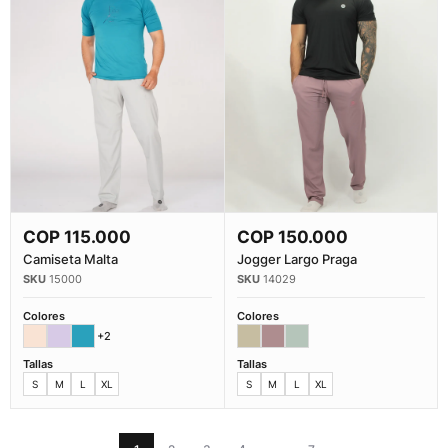
COP
115.000
COP
150.000
Comprar Ahora
Comprar Ahora
Camiseta Malta
Jogger Largo Praga
15000
14029
Colores
Colores
+2
Tallas
Tallas
S
M
L
XL
S
M
L
XL