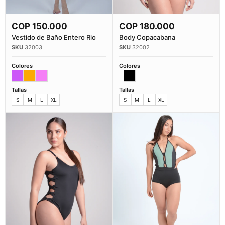
COP
150.000
COP
180.000
Comprar Ahora
Comprar Ahora
Vestido de Baño Entero Rio
Body Copacabana
32003
32002
Colores
Colores
Tallas
Tallas
S
M
L
XL
S
M
L
XL