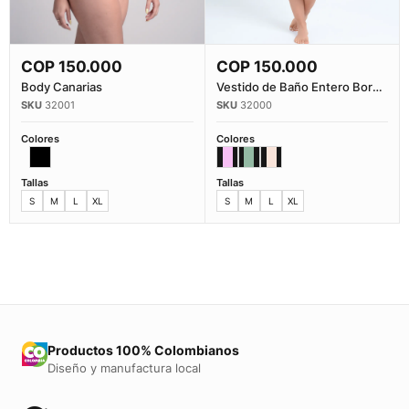
COP
150.000
COP
150.000
Comprar Ahora
Comprar Ahora
Body Canarias
Vestido de Baño Entero Boracay
32001
32000
Colores
Colores
Tallas
Tallas
S
M
L
XL
S
M
L
XL
Productos 100% Colombianos
Diseño y manufactura local