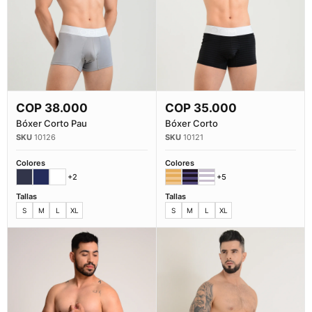
COP
38.000
COP
35.000
Comprar Ahora
Comprar Ahora
Bóxer Corto Pau
Bóxer Corto
10126
10121
Colores
Colores
+2
+5
Tallas
Tallas
S
M
L
XL
S
M
L
XL