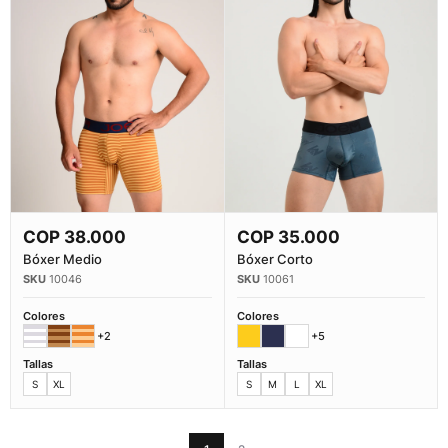
COP
38.000
COP
35.000
Comprar Ahora
Comprar Ahora
Bóxer Medio
Bóxer Corto
10046
10061
Colores
Colores
+2
+5
Tallas
Tallas
S
XL
S
M
L
XL