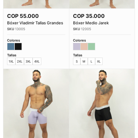
COP
55.000
COP
35.000
Comprar Ahora
Comprar Ahora
Bóxer Vladimir Tallas Grandes
Bóxer Medio Jarek
13005
12005
Colores
Colores
Tallas
Tallas
1XL
2XL
3XL
4XL
S
M
L
XL