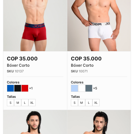
COP
35.000
COP
35.000
Comprar Ahora
Comprar Ahora
Bóxer Corto
Bóxer Corto
10137
10071
Colores
Colores
+1
+5
Tallas
Tallas
S
M
L
XL
S
M
L
XL