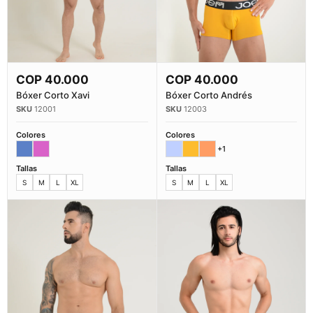
COP
40.000
COP
40.000
Comprar Ahora
Comprar Ahora
Bóxer Corto Xavi
Bóxer Corto Andrés
12001
12003
Colores
Colores
+1
Tallas
Tallas
S
M
L
XL
S
M
L
XL