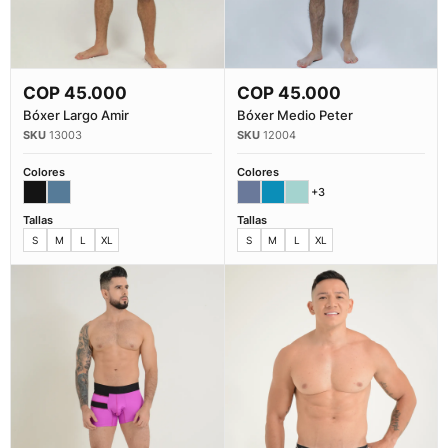
COP
45.000
COP
45.000
Comprar Ahora
Comprar Ahora
Bóxer Largo Amir
Bóxer Medio Peter
13003
12004
Colores
Colores
+3
Tallas
Tallas
S
M
L
XL
S
M
L
XL