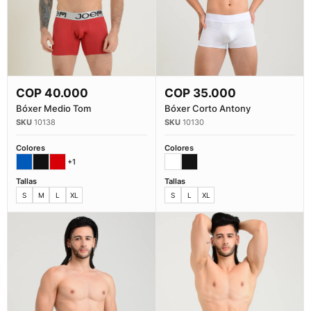
COP
40.000
COP
35.000
Comprar Ahora
Comprar Ahora
Bóxer Medio Tom
Bóxer Corto Antony
10138
10130
Colores
Colores
+1
Tallas
Tallas
S
M
L
XL
S
L
XL