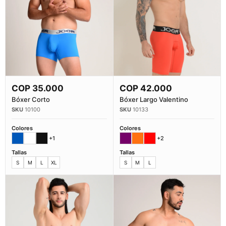
COP
35.000
COP
42.000
Comprar Ahora
Comprar Ahora
Bóxer Corto
Bóxer Largo Valentino
10100
10133
Colores
Colores
+1
+2
Tallas
Tallas
S
M
L
XL
S
M
L