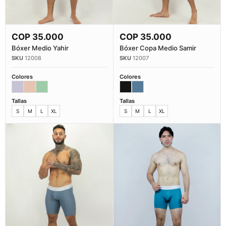
COP
35.000
COP
35.000
Comprar Ahora
Comprar Ahora
Bóxer Medio Yahir
Bóxer Copa Medio Samir
12008
12007
Colores
Colores
Tallas
Tallas
S
M
L
XL
S
M
L
XL