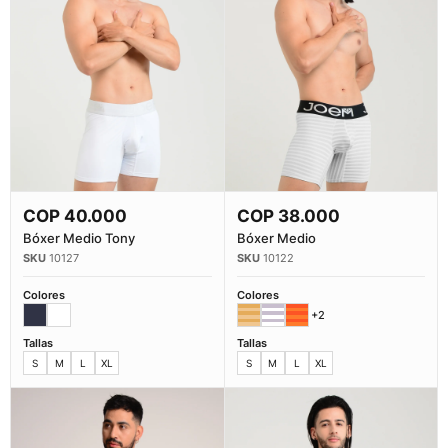
COP
40.000
COP
38.000
Comprar Ahora
Comprar Ahora
Bóxer Medio Tony
Bóxer Medio
10127
10122
Colores
Colores
+2
Tallas
Tallas
S
M
L
XL
S
M
L
XL