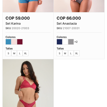
COP
59.000
COP
66.000
Comprar Ahora
Comprar Ahora
Set Karina
Set Anastacia
20020-21003
21007-20031
Colores
Colores
+2
Tallas
Tallas
S
M
L
XL
S
M
L
XL