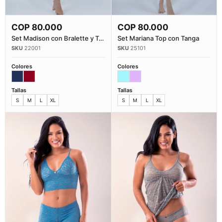
COP
80.000
COP
80.000
Comprar Ahora
Comprar Ahora
Set Madison con Bralette y Tan...
Set Mariana Top con Tanga
22001
25101
Colores
Colores
Tallas
Tallas
S
M
L
XL
S
M
L
XL