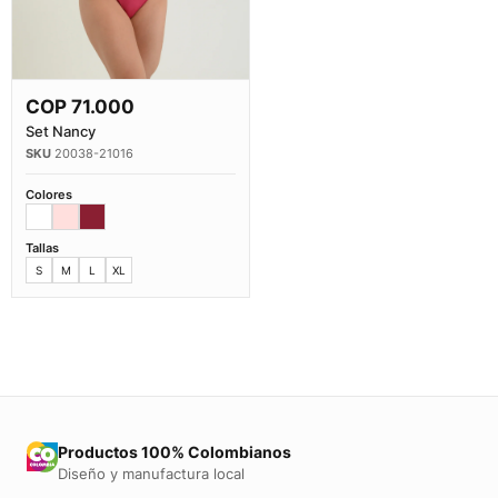
COP
71.000
Comprar Ahora
Set Nancy
20038-21016
Colores
Tallas
S
M
L
XL
Productos 100% Colombianos
Diseño y manufactura local