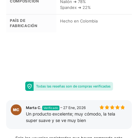
COMPOSICIÓN
Nailón ➜ 78%
Spandex ➜ 22%
PAÍS DE
Hecho en Colombia
FABRICACIÓN
Todas las reseñas son de compras verificadas
Marta C.
–
27 Ene, 2026
Verificado
Un producto excelente; muy cómodo, la tela
Valorado
con
5
de
super suave y se ve muy bien
5
Solo los usuarios registrados que hayan comprado este