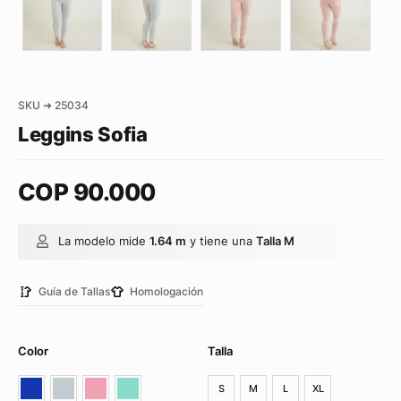
SKU ➜ 25034
Leggins Sofia
COP
90.000
La modelo mide
1.64 m
y tiene una
Talla M
Guía de Tallas
Homologación
Color
Talla
S
M
L
XL