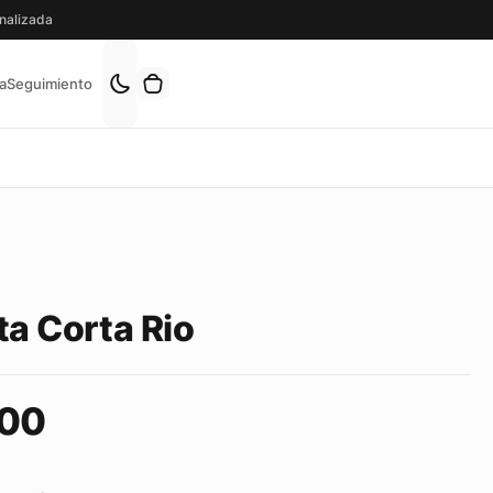
nalizada
a
Seguimiento
ta Corta Rio
00