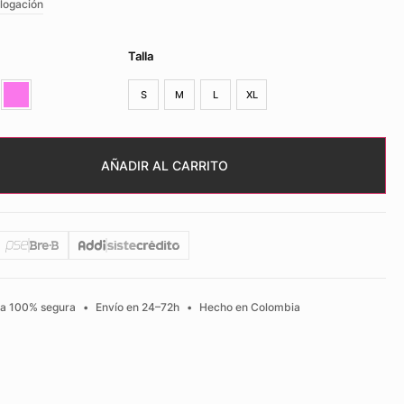
logación
Talla
S
M
L
XL
AÑADIR AL CARRITO
a 100% segura
•
Envío en 24–72h
•
Hecho en Colombia