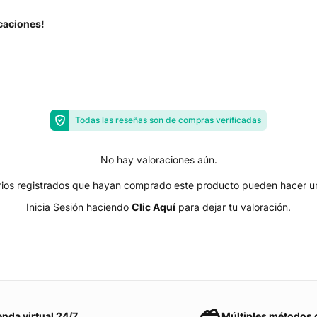
acaciones!
Todas las reseñas son de compras verificadas
No hay valoraciones aún.
arios registrados que hayan comprado este producto pueden hacer un
Inicia Sesión haciendo
Clic Aquí
para dejar tu valoración.
enda virtual 24/7
Múltiples métodos 