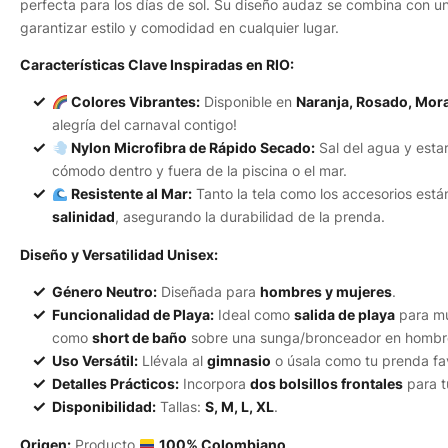
perfecta para los días de sol. Su diseño audaz se combina con un
garantizar estilo y comodidad en cualquier lugar.
Características Clave Inspiradas en RIO:
Colores Vibrantes:
Disponible en
Naranja, Rosado, Mor
alegría del carnaval contigo!
Nylon Microfibra de Rápido Secado:
Sal del agua y esta
cómodo dentro y fuera de la piscina o el mar.
Resistente al Mar:
Tanto la tela como los accesorios está
salinidad
, asegurando la durabilidad de la prenda.
Diseño y Versatilidad Unisex:
Género Neutro:
Diseñada para
hombres y mujeres
.
Funcionalidad de Playa:
Ideal como
salida de playa
para mu
como
short de baño
sobre una sunga/bronceador en hombr
Uso Versátil:
Llévala al
gimnasio
o úsala como tu prenda fa
Detalles Prácticos:
Incorpora
dos bolsillos frontales
para t
Disponibilidad:
Tallas:
S, M, L, XL
.
Origen:
Producto
100% Colombiano
.