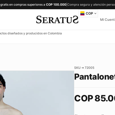
 gratis en compras superiores a
COP
100.000
|
Compra segura y atención perso
COP
Mi Cuent
ctos diseñados y producidos en Colombia
SKU ➜ 72005
Pantalone
COP
85.0