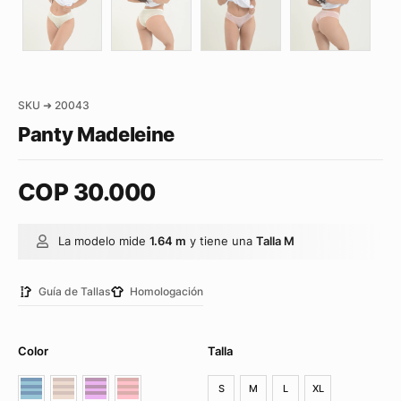
SKU ➜ 20043
Panty Madeleine
COP
30.000
La modelo mide
1.64 m
y tiene una
Talla M
Guía de Tallas
Homologación
Color
Talla
S
M
L
XL