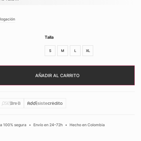
logación
Talla
S
M
L
XL
AÑADIR AL CARRITO
a 100% segura
•
Envío en 24–72h
•
Hecho en Colombia