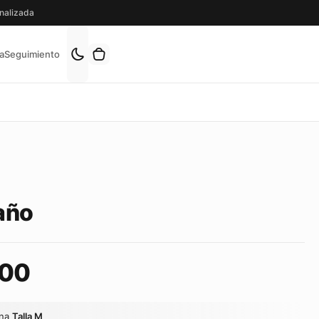
nalizada
a
Seguimiento
año
00
una
Talla M