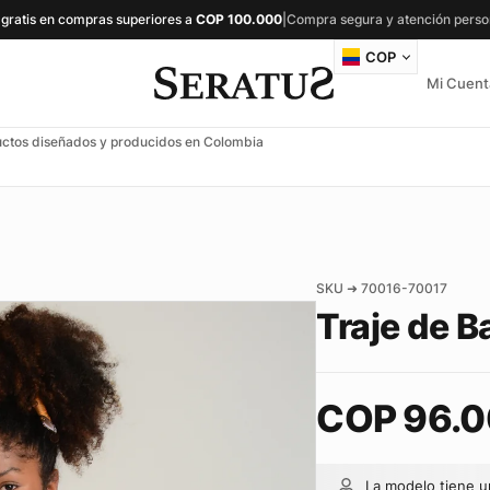
 gratis en compras superiores a
COP
100.000
|
Compra segura y atención perso
COP
Mi Cuent
ctos diseñados y producidos en Colombia
SKU ➜ 70016-70017
Traje de B
COP
96.0
La modelo tiene 